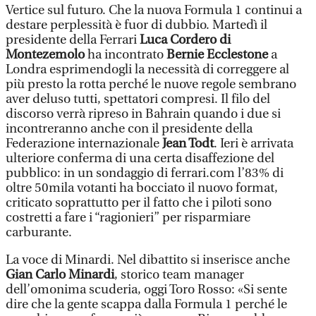
Vertice sul futuro. Che la nuova Formula 1 continui a
destare perplessità è fuor di dubbio. Martedì il
presidente della Ferrari
Luca Cordero di
Montezemolo
ha incontrato
Bernie Ecclestone
a
Londra esprimendogli la necessità di correggere al
più presto la rotta perché le nuove regole sembrano
aver deluso tutti, spettatori compresi. Il filo del
discorso verrà ripreso in Bahrain quando i due si
incontreranno anche con il presidente della
Federazione internazionale
Jean Todt
. Ieri è arrivata
ulteriore conferma di una certa disaffezione del
pubblico: in un sondaggio di ferrari.com l’83% di
oltre 50mila votanti ha bocciato il nuovo format,
criticato soprattutto per il fatto che i piloti sono
costretti a fare i “ragionieri” per risparmiare
carburante.
La voce di Minardi. Nel dibattito si inserisce anche
Gian Carlo Minardi
, storico team manager
dell’omonima scuderia, oggi Toro Rosso: «Si sente
dire che la gente scappa dalla Formula 1 perché le