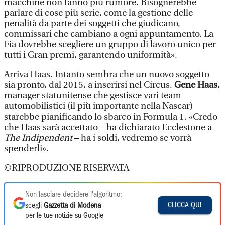
macchine non fanno più rumore. Bisognerebbe
parlare di cose più serie, come la gestione delle
penalità da parte dei soggetti che giudicano,
commissari che cambiano a ogni appuntamento. La
Fia dovrebbe scegliere un gruppo di lavoro unico per
tutti i Gran premi, garantendo uniformità».
Arriva Haas. Intanto sembra che un nuovo soggetto
sia pronto, dal 2015, a inserirsi nel Circus.
Gene Haas
,
manager statunitense che gestisce vari team
automobilistici (il più importante nella Nascar)
starebbe pianificando lo sbarco in Formula 1. «Credo
che Haas sarà accettato – ha dichiarato Ecclestone a
The Indipendent
– ha i soldi, vedremo se vorrà
spenderli».
©RIPRODUZIONE RISERVATA
Non lasciare decidere l'algoritmo:
CLICCA QUI
scegli
Gazzetta di Modena
per le tue notizie su Google