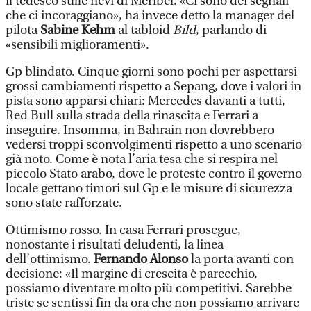
il tedesco sulle nevi di Meribel. «Ci sono dei segnali
che ci incoraggiano», ha invece detto la manager del
pilota
Sabine Kehm
al tabloid
Bild
, parlando di
«sensibili miglioramenti».
Gp blindato. Cinque giorni sono pochi per aspettarsi
grossi cambiamenti rispetto a Sepang, dove i valori in
pista sono apparsi chiari: Mercedes davanti a tutti,
Red Bull sulla strada della rinascita e Ferrari a
inseguire. Insomma, in Bahrain non dovrebbero
vedersi troppi sconvolgimenti rispetto a uno scenario
già noto. Come è nota l’aria tesa che si respira nel
piccolo Stato arabo, dove le proteste contro il governo
locale gettano timori sul Gp e le misure di sicurezza
sono state rafforzate.
Ottimismo rosso. In casa Ferrari prosegue,
nonostante i risultati deludenti, la linea
dell’ottimismo.
Fernando Alonso
la porta avanti con
decisione: «Il margine di crescita è parecchio,
possiamo diventare molto più competitivi. Sarebbe
triste se sentissi fin da ora che non possiamo arrivare