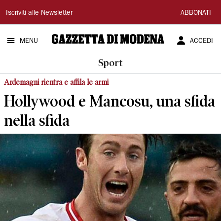
Gazzetta
Iscriviti alle Newsletter
ABBONATI
di
MENU
ACCEDI
Modena
Sport
Ardemagni rientra e affila le armi
Hollywood e Mancosu, una sfida
nella sfida