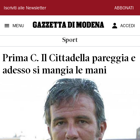
Gazzetta
Iscriviti alle Newsletter
ABBONATI
di
MENU
ACCEDI
Modena
Sport
Prima C. Il Cittadella pareggia e
adesso si mangia le mani