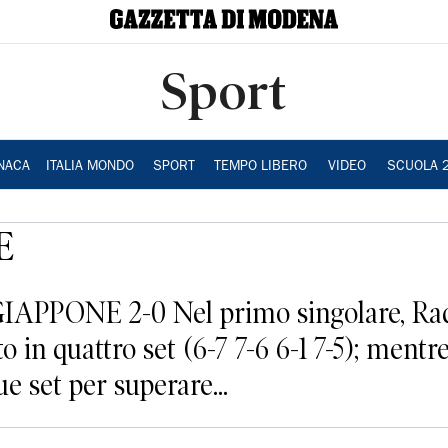
Sport
NACA
ITALIA MONDO
SPORT
TEMPO LIBERO
VIDEO
SCUOLA 
E
PPONE 2-0 Nel primo singolare, Rade
o in quattro set (6-7 7-6 6-1 7-5); ment
 set per superare...