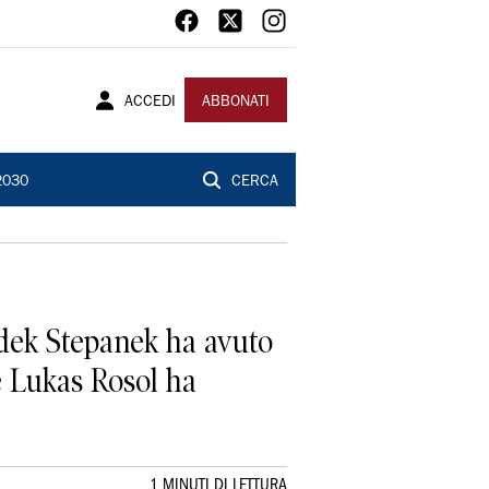
ACCEDI
ABBONATI
2030
CERCA
k Stepanek ha avuto
re Lukas Rosol ha
1 MINUTI DI LETTURA