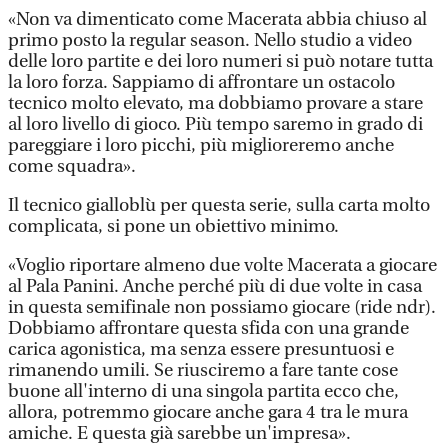
«Non va dimenticato come Macerata abbia chiuso al
primo posto la regular season. Nello studio a video
delle loro partite e dei loro numeri si può notare tutta
la loro forza. Sappiamo di affrontare un ostacolo
tecnico molto elevato, ma dobbiamo provare a stare
al loro livello di gioco. Più tempo saremo in grado di
pareggiare i loro picchi, più miglioreremo anche
come squadra».
Il tecnico gialloblù per questa serie, sulla carta molto
complicata, si pone un obiettivo minimo.
«Voglio riportare almeno due volte Macerata a giocare
al Pala Panini. Anche perché più di due volte in casa
in questa semifinale non possiamo giocare (ride ndr).
Dobbiamo affrontare questa sfida con una grande
carica agonistica, ma senza essere presuntuosi e
rimanendo umili. Se riusciremo a fare tante cose
buone all'interno di una singola partita ecco che,
allora, potremmo giocare anche gara 4 tra le mura
amiche. E questa già sarebbe un'impresa».