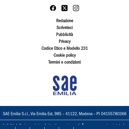
Redazione
Scriveteci
Pubblicità
Privacy
Codice Etico e Modello 231
Cookie policy
Termini e condizioni
SAE Emilia S.r.l., Via Emilia Est, 985 – 41122, Modena – PI 04155780366
I diritti delle immagini e dei testi sono riservati. È espressamente vietata la