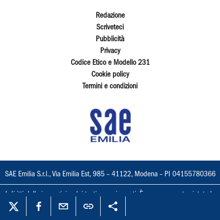
Redazione
Scriveteci
Pubblicità
Privacy
Codice Etico e Modello 231
Cookie policy
Termini e condizioni
SAE Emilia S.r.l., Via Emilia Est, 985 – 41122, Modena – PI 04155780366
I diritti delle immagini e dei testi sono riservati. È espressamente vietata la
loro riproduzione con qualsiasi mezzo e l'adattamento totale o parziale.