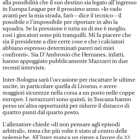
alla possibilità che il suo destino sia legato all’ingresso
in Europa League per il prossimo anno. «Io vado
avanti per la mia strada, farò – dice il tecnico – il
possibile e l’impossibile per riportare in alto la
squadra. Se la pressione è tutta su di me è meglio,
così i giocatori sono più tranquilli. Mi fa piacere che
sia il presidente a dire certe cose e che i calciatori
abbiano espresso determinati pareri nei miei
confronti». Sia D’Ambrosio che Hernanes, infatti,
hanno appoggiato pubblicamente Mazzarri in due
recenti interviste.
Inter-Bologna sarà l’occasione per riscattare le ultime
uscite, in particolare quella di Livorno, e avere
maggiori sicurezze nella corsa a un posto nelle coppe
europee. I nerazzurri sono quinti, in Toscana hanno
perso un’altra opportunità per ridurre il distacco di
quattro punti dal quarto posto.
L’allenatore chiede «di non pensare agli episodi
arbitrali», tema che più volte è stato al centro delle
polemiche. All’Inter manca un rigore a favore da 33