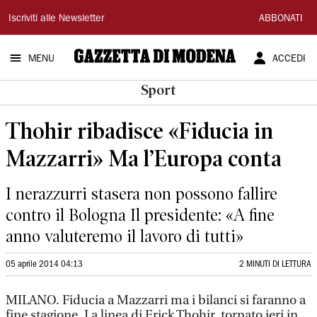
Gazzetta
Iscriviti alle Newsletter
ABBONATI
di
MENU
ACCEDI
Modena
Sport
Thohir ribadisce «Fiducia in
Mazzarri» Ma l’Europa conta
I nerazzurri stasera non possono fallire
contro il Bologna Il presidente: «A fine
anno valuteremo il lavoro di tutti»
05 aprile 2014 04:13
2 MINUTI DI LETTURA
MILANO. Fiducia a Mazzarri ma i bilanci si faranno a
fine stagione. La linea di Erick Thohir, tornato ieri in