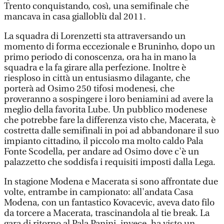
Trento conquistando, così, una semifinale che
mancava in casa gialloblù dal 2011.
La squadra di Lorenzetti sta attraversando un
momento di forma eccezionale e Bruninho, dopo un
primo periodo di conoscenza, ora ha in mano la
squadra e la fa girare alla perfezione. Inoltre è
riesploso in città un entusiasmo dilagante, che
porterà ad Osimo 250 tifosi modenesi, che
proveranno a sospingere i loro beniamini ad avere la
meglio della favorita Lube. Un pubblico modenese
che potrebbe fare la differenza visto che, Macerata, è
costretta dalle semifinali in poi ad abbandonare il suo
impianto cittadino, il piccolo ma molto caldo Pala
Fonte Scodella, per andare ad Osimo dove c'è un
palazzetto che soddisfa i requisiti imposti dalla Lega.
In stagione Modena e Macerata si sono affrontate due
volte, entrambe in campionato: all'andata Casa
Modena, con un fantastico Kovacevic, aveva dato filo
da torcere a Macerata, trascinandola al tie break. La
gara di ritorno al Pala Panini, invece, ha visto un