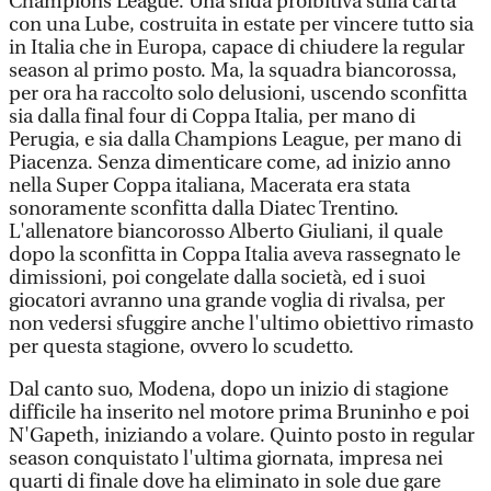
Champions League. Una sfida proibitiva sulla carta
con una Lube, costruita in estate per vincere tutto sia
in Italia che in Europa, capace di chiudere la regular
season al primo posto. Ma, la squadra biancorossa,
per ora ha raccolto solo delusioni, uscendo sconfitta
sia dalla final four di Coppa Italia, per mano di
Perugia, e sia dalla Champions League, per mano di
Piacenza. Senza dimenticare come, ad inizio anno
nella Super Coppa italiana, Macerata era stata
sonoramente sconfitta dalla Diatec Trentino.
L'allenatore biancorosso Alberto Giuliani, il quale
dopo la sconfitta in Coppa Italia aveva rassegnato le
dimissioni, poi congelate dalla società, ed i suoi
giocatori avranno una grande voglia di rivalsa, per
non vedersi sfuggire anche l'ultimo obiettivo rimasto
per questa stagione, ovvero lo scudetto.
Dal canto suo, Modena, dopo un inizio di stagione
difficile ha inserito nel motore prima Bruninho e poi
N'Gapeth, iniziando a volare. Quinto posto in regular
season conquistato l'ultima giornata, impresa nei
quarti di finale dove ha eliminato in sole due gare