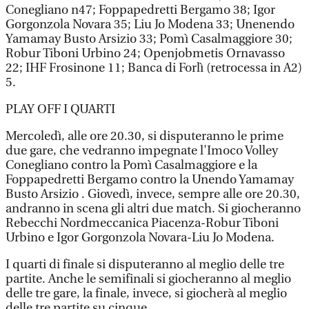
Conegliano n47; Foppapedretti Bergamo 38; Igor
Gorgonzola Novara 35; Liu Jo Modena 33; Unenendo
Yamamay Busto Arsizio 33; Pomì Casalmaggiore 30;
Robur Tiboni Urbino 24; Openjobmetis Ornavasso
22; IHF Frosinone 11; Banca di Forlì (retrocessa in A2)
5.
PLAY OFF I QUARTI
Mercoledì, alle ore 20.30, si disputeranno le prime
due gare, che vedranno impegnate l'Imoco Volley
Conegliano contro la Pomì Casalmaggiore e la
Foppapedretti Bergamo contro la Unendo Yamamay
Busto Arsizio . Giovedì, invece, sempre alle ore 20.30,
andranno in scena gli altri due match. Si giocheranno
Rebecchi Nordmeccanica Piacenza-Robur Tiboni
Urbino e Igor Gorgonzola Novara-Liu Jo Modena.
I quarti di finale si disputeranno al meglio delle tre
partite. Anche le semifinali si giocheranno al meglio
delle tre gare, la finale, invece, si giocherà al meglio
delle tre partite su cinque.