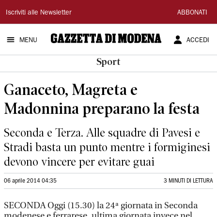
Gazzetta
Iscriviti alle Newsletter
ABBONATI
di
MENU
ACCEDI
Modena
Sport
Ganaceto, Magreta e
Madonnina preparano la festa
Seconda e Terza. Alle squadre di Pavesi e
Stradi basta un punto mentre i formiginesi
devono vincere per evitare guai
06 aprile 2014 04:35
3 MINUTI DI LETTURA
SECONDA Oggi (15.30) la 24ª giornata in Seconda
modenese e ferrarese, ultima giornata invece nel