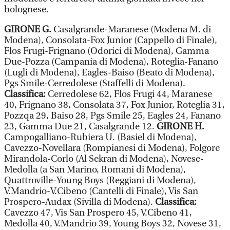
bolognese.
GIRONE G.
Casalgrande-Maranese (Modena M. di
Modena), Consolata-Fox Junior (Cappello di Finale),
Flos Frugi-Frignano (Odorici di Modena), Gamma
Due-Pozza (Campania di Modena), Roteglia-Fanano
(Lugli di Modena), Eagles-Baiso (Beato di Modena),
Pgs Smile-Cerredolese (Staffelli di Modena).
Classifica:
Cerredolese 62, Flos Frugi 44, Maranese
40, Frignano 38, Consolata 37, Fox Junior, Roteglia 31,
Pozzqa 29, Baiso 28, Pgs Smile 25, Eagles 24, Fanano
23, Gamma Due 21, Casalgrande 12.
GIRONE H.
Campogalliano-Rubiera U. (Basiel di Modena),
Cavezzo-Novellara (Rompianesi di Modena), Folgore
Mirandola-Corlo (Al Sekran di Modena), Novese-
Medolla (a San Marino, Romani di Modena),
Quattroville-Young Boys (Reggiani di Modena),
V.Mandrio-V.Cibeno (Cantelli di Finale), Vis San
Prospero-Audax (Sivilla di Modena).
Classifica:
Cavezzo 47, Vis San Prospero 45, V.Cibeno 41,
Medolla 40, V.Mandrio 39, Young Boys 32, Novese 31,