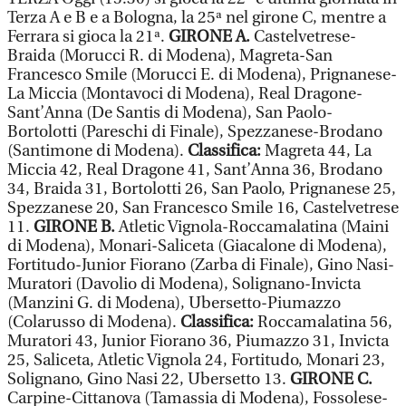
Terza A e B e a Bologna, la 25ª nel girone C, mentre a
Ferrara si gioca la 21ª.
GIRONE A.
Castelvetrese-
Braida (Morucci R. di Modena), Magreta-San
Francesco Smile (Morucci E. di Modena), Prignanese-
La Miccia (Montavoci di Modena), Real Dragone-
Sant’Anna (De Santis di Modena), San Paolo-
Bortolotti (Pareschi di Finale), Spezzanese-Brodano
(Santimone di Modena).
Classifica:
Magreta 44, La
Miccia 42, Real Dragone 41, Sant’Anna 36, Brodano
34, Braida 31, Bortolotti 26, San Paolo, Prignanese 25,
Spezzanese 20, San Francesco Smile 16, Castelvetrese
11.
GIRONE B.
Atletic Vignola-Roccamalatina (Maini
di Modena), Monari-Saliceta (Giacalone di Modena),
Fortitudo-Junior Fiorano (Zarba di Finale), Gino Nasi-
Muratori (Davolio di Modena), Solignano-Invicta
(Manzini G. di Modena), Ubersetto-Piumazzo
(Colarusso di Modena).
Classifica:
Roccamalatina 56,
Muratori 43, Junior Fiorano 36, Piumazzo 31, Invicta
25, Saliceta, Atletic Vignola 24, Fortitudo, Monari 23,
Solignano, Gino Nasi 22, Ubersetto 13.
GIRONE C.
Carpine-Cittanova (Tamassia di Modena), Fossolese-