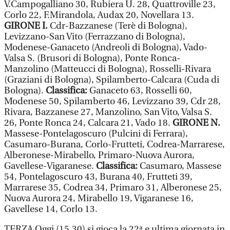
V.Campogalliano 30, Rubiera U. 28, Quattroville 23,
Corlo 22, F.Mirandola, Audax 20, Novellara 13.
GIRONE I.
Cdr-Bazzanese (Terè di Bologna),
Levizzano-San Vito (Ferrazzano di Bologna),
Modenese-Ganaceto (Andreoli di Bologna), Vado-
Valsa S. (Brusori di Bologna), Ponte Ronca-
Manzolino (Matteucci di Bologna), Rosselli-Rivara
(Graziani di Bologna), Spilamberto-Calcara (Cuda di
Bologna).
Classifica:
Ganaceto 63, Rosselli 60,
Modenese 50, Spilamberto 46, Levizzano 39, Cdr 28,
Rivara, Bazzanese 27, Manzolino, San Vito, Valsa S.
26, Ponte Ronca 24, Calcara 21, Vado 18.
GIRONE N.
Massese-Pontelagoscuro (Pulcini di Ferrara),
Casumaro-Burana, Corlo-Frutteti, Codrea-Marrarese,
Alberonese-Mirabello, Primaro-Nuova Aurora,
Gavellese-Vigaranese.
Classifica:
Casumaro, Massese
54, Pontelagoscuro 43, Burana 40, Frutteti 39,
Marrarese 35, Codrea 34, Primaro 31, Alberonese 25,
Nuova Aurora 24, Mirabello 19, Vigaranese 16,
Gavellese 14, Corlo 13.
TERZA Oggi (15.30) si gioca la 22ª e ultima giornata in