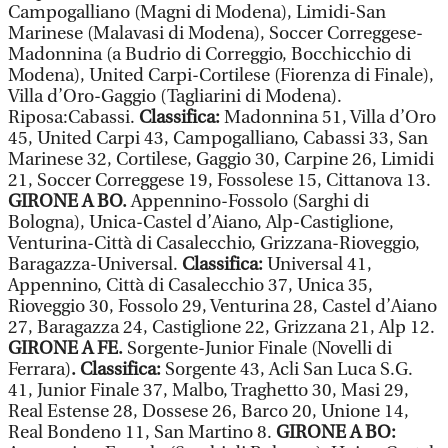
Campogalliano (Magni di Modena), Limidi-San
Marinese (Malavasi di Modena), Soccer Correggese-
Madonnina (a Budrio di Correggio, Bocchicchio di
Modena), United Carpi-Cortilese (Fiorenza di Finale),
Villa d’Oro-Gaggio (Tagliarini di Modena).
Riposa:Cabassi.
Classifica:
Madonnina 51, Villa d’Oro
45, United Carpi 43, Campogalliano, Cabassi 33, San
Marinese 32, Cortilese, Gaggio 30, Carpine 26, Limidi
21, Soccer Correggese 19, Fossolese 15, Cittanova 13.
GIRONE A BO.
Appennino-Fossolo (Sarghi di
Bologna), Unica-Castel d’Aiano, Alp-Castiglione,
Venturina-Città di Casalecchio, Grizzana-Rioveggio,
Baragazza-Universal.
Classifica:
Universal 41,
Appennino, Città di Casalecchio 37, Unica 35,
Rioveggio 30, Fossolo 29, Venturina 28, Castel d’Aiano
27, Baragazza 24, Castiglione 22, Grizzana 21, Alp 12.
GIRONE A FE.
Sorgente-Junior Finale (Novelli di
Ferrara)
. Classifica:
Sorgente 43, Acli San Luca S.G.
41, Junior Finale 37, Malbo, Traghetto 30, Masi 29,
Real Estense 28, Dossese 26, Barco 20, Unione 14,
Real Bondeno 11, San Martino 8.
GIRONE A BO: