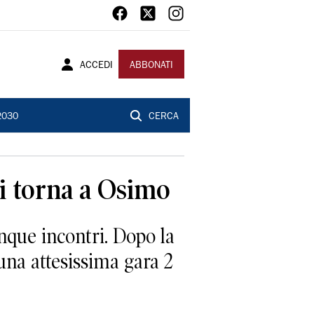
ACCEDI
ABBONATI
2030
CERCA
si torna a Osimo
onque incontri. Dopo la
una attesissima gara 2