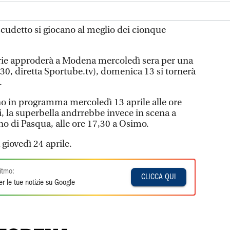
 scudetto si giocano al meglio dei cionque
serie approderà a Modena mercoledì sera per una
,30, diretta Sportube.tv), domenica 13 si tornerà
.
ono in programma mercoledì 13 aprile alle ore
i, la superbella andrrebbe invece in scena a
o di Pasqua, alle ore 17,30 a Osimo.
 giovedì 24 aprile.
itmo:
CLICCA QUI
r le tue notizie su Google