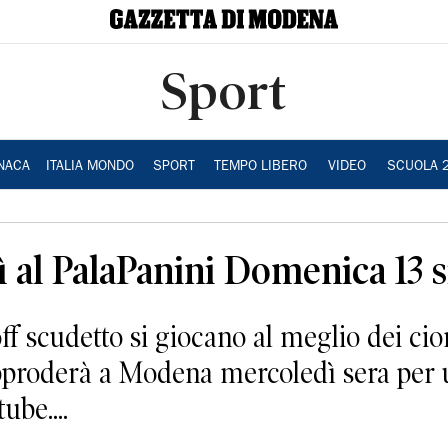
Sport
NACA
ITALIA MONDO
SPORT
TEMPO LIBERO
VIDEO
SCUOLA 
 al PalaPanini Domenica 13 
off scudetto si giocano al meglio dei ci
 approderà a Modena mercoledì sera per 
ube....