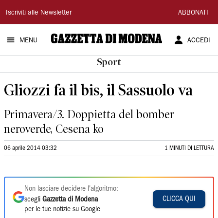
Gazzetta
Iscriviti alle Newsletter
ABBONATI
di
MENU
ACCEDI
Modena
Sport
Gliozzi fa il bis, il Sassuolo va
Primavera/3. Doppietta del bomber
neroverde, Cesena ko
06 aprile 2014 03:32
1 MINUTI DI LETTURA
Non lasciare decidere l'algoritmo:
CLICCA QUI
scegli
Gazzetta di Modena
per le tue notizie su Google