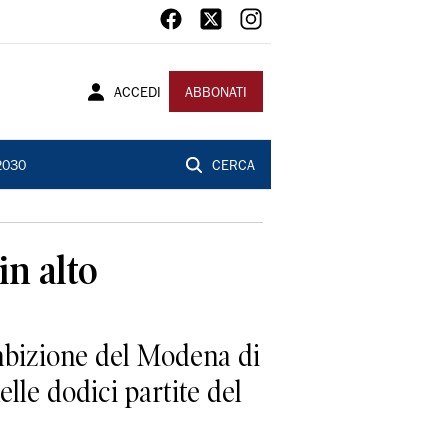
ACCEDI
ABBONATI
2030
CERCA
in alto
mbizione del Modena di
elle dodici partite del