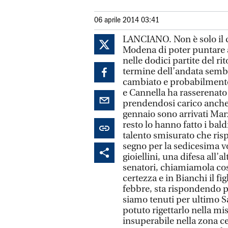
06 aprile 2014 03:41
LANCIANO. Non è solo il c
Modena di poter puntare a
nelle dodici partite del ri
termine dell’andata semb
cambiato e probabilmente 
e Cannella ha rasserenato l
prendendosi carico anche 
gennaio sono arrivati Marz
resto lo hanno fatto i bal
talento smisurato che ris
segno per la sedicesima vo
gioiellini, una difesa all’a
senatori, chiamiamola così
certezza e in Bianchi il fig
febbre, sta rispondendo pr
siamo tenuti per ultimo S
potuto rigettarlo nella mi
insuperabile nella zona c