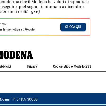
 conferma che il Modena ha valori di squadra e
i inseguire quel sogno frantumato a dicembre,
ssere una realtà.
(p.v.)
itmo:
CLICCA QUI
r le tue notizie su Google
ubblicità
Privacy
Codice Etico e Modello 231
22, Modena – PI 04155780366