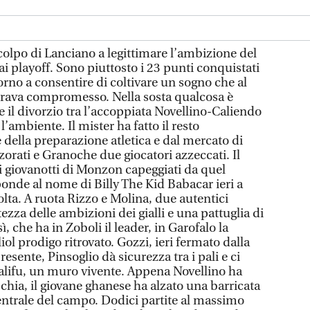
olpo di Lanciano a legittimare l’ambizione del
i playoff. Sono piuttosto i 23 punti conquistati
torno a consentire di coltivare un sogno che al
rava compromesso. Nella sosta qualcosa è
il divorzio tra l’accoppiata Novellino-Caliendo
’ambiente. Il mister ha fatto il resto
della preparazione atletica e dal mercato di
orati e Granoche due giocatori azzeccati. Il
di giovanotti di Monzon capeggiati da quel
ponde al nome di Billy The Kid Babacar ieri a
lta. A ruota Rizzo e Molina, due autentici
ltezza delle ambizioni dei gialli e una pattuglia di
, che ha in Zoboli il leader, in Garofalo la
liol prodigo ritrovato. Gozzi, ieri fermato dalla
esente, Pinsoglio dà sicurezza tra i pali e ci
alifu, un muro vivente. Appena Novellino ha
schia, il giovane ghanese ha alzato una barricata
entrale del campo. Dodici partite al massimo