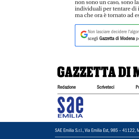
non sono un caso, sono la
individuali per tentare d
ma che ora è tornato ad e
Non lasciare decidere l'algor
scegli
Gazzetta di Modena
pe
Redazione
Scriveteci
P
SAE Emilia S.r.l., Via Emilia Est, 985 – 411