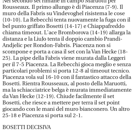
Nel secondo set rimane in campo Maruotti per
Rousseaux. Il primo allungo è di Piacenza (7-9). Il
muro della Fabris su Vindevoghel risistema le cose
(10-10). La Rebecchi tenta nuovamente la fuga con il
bel punto griffato Bosetti (14-17) e Chiappafreddo
chiama timeout. L'ace Bromborova (14-19) allarga la
distanza e la LiuJo tenta il doppio cambio Prandi-
Andjelic per Rondon-Fabris. Piacenza non si
scompone e porta a casa il set con la Van Hecke (18-
25). La pipe della Fabris viene murata dalla Leggeri
per il 7-5 Piacenza. La Rebecchi gioca meglio e senza
particolari problemi si porta 12-8 al timeout tecnico.
Piacenza vola sul 16-10 con il fantastico attacco della
Bosetti. Rientra Rousseaux, al posto della Maruotti,
ma la schiacciatrice belga è murata immediatamente
da Van Hecke (12-19). Chiude facilmente il set
Bosetti, che riesce a mettere per terra il set point
giocando con le mani del muro bianconero. Un altro
25-18 e Piacenza si porta sul 2-1.
BOSETTI DECISIVA