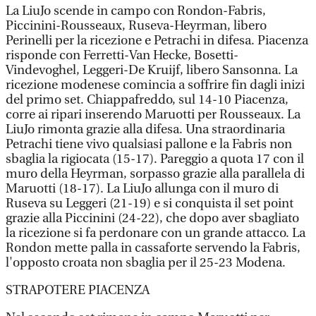
La LiuJo scende in campo con Rondon-Fabris,
Piccinini-Rousseaux, Ruseva-Heyrman, libero
Perinelli per la ricezione e Petrachi in difesa. Piacenza
risponde con Ferretti-Van Hecke, Bosetti-
Vindevoghel, Leggeri-De Kruijf, libero Sansonna. La
ricezione modenese comincia a soffrire fin dagli inizi
del primo set. Chiappafreddo, sul 14-10 Piacenza,
corre ai ripari inserendo Maruotti per Rousseaux. La
LiuJo rimonta grazie alla difesa. Una straordinaria
Petrachi tiene vivo qualsiasi pallone e la Fabris non
sbaglia la rigiocata (15-17). Pareggio a quota 17 con il
muro della Heyrman, sorpasso grazie alla parallela di
Maruotti (18-17). La LiuJo allunga con il muro di
Ruseva su Leggeri (21-19) e si conquista il set point
grazie alla Piccinini (24-22), che dopo aver sbagliato
la ricezione si fa perdonare con un grande attacco. La
Rondon mette palla in cassaforte servendo la Fabris,
l'opposto croata non sbaglia per il 25-23 Modena.
STRAPOTERE PIACENZA