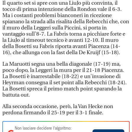
Il quarto set si apre con una LiuJo più convinta, il
tocco di prima intenzione della Rondon vale il 6-3.
Ma i costanti problemi bianconeri in ricezione
spianano la strada alla risalita della Rebecchi che, con
il muro della Leggeri sulla Piccini, si porta in
vantaggio sull'8-7. La Fabris torna a picchiare forte e
la LiuJo al timeout tecnico è avanti 12-10. Il muro
della Bosetti su Fabris riporta avanti Piacenza (14-
16), che allunga con la fast della De Kruijf (15-18).
La Maruotti segna una bella diagonale (17-19) ma,
poco dopo, la Leggeri la mura per il 21-18 Piacenza.
La Bosetti è inarrestabile (18-22) e un'invasione di
Heyrman consegna il set point alla Rebecchi (18-24).
La Bosetti spreca il primo match point sparando la
battuta out.
Alla seconda occasione, però, la Van Hecke non
perdona firmando il 25-19 per il 3-1 finale.
Non lasciare decidere l'algoritmo: