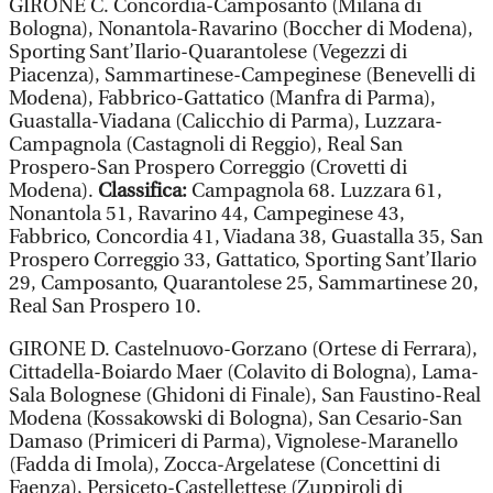
GIRONE C. Concordia-Camposanto (Milana di
Bologna), Nonantola-Ravarino (Boccher di Modena),
Sporting Sant’Ilario-Quarantolese (Vegezzi di
Piacenza), Sammartinese-Campeginese (Benevelli di
Modena), Fabbrico-Gattatico (Manfra di Parma),
Guastalla-Viadana (Calicchio di Parma), Luzzara-
Campagnola (Castagnoli di Reggio), Real San
Prospero-San Prospero Correggio (Crovetti di
Modena).
Classifica:
Campagnola 68. Luzzara 61,
Nonantola 51, Ravarino 44, Campeginese 43,
Fabbrico, Concordia 41, Viadana 38, Guastalla 35, San
Prospero Correggio 33, Gattatico, Sporting Sant’Ilario
29, Camposanto, Quarantolese 25, Sammartinese 20,
Real San Prospero 10.
GIRONE D. Castelnuovo-Gorzano (Ortese di Ferrara),
Cittadella-Boiardo Maer (Colavito di Bologna), Lama-
Sala Bolognese (Ghidoni di Finale), San Faustino-Real
Modena (Kossakowski di Bologna), San Cesario-San
Damaso (Primiceri di Parma), Vignolese-Maranello
(Fadda di Imola), Zocca-Argelatese (Concettini di
Faenza), Persiceto-Castellettese (Zuppiroli di