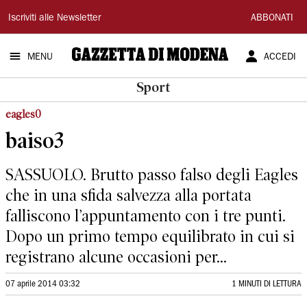
Gazzetta
Iscriviti alle Newsletter
ABBONATI
di
MENU
ACCEDI
Modena
Sport
eagles0
baiso3
SASSUOLO. Brutto passo falso degli Eagles
che in una sfida salvezza alla portata
falliscono l’appuntamento con i tre punti.
Dopo un primo tempo equilibrato in cui si
registrano alcune occasioni per...
07 aprile 2014 03:32
1 MINUTI DI LETTURA