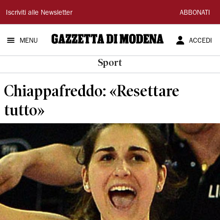
Gazzetta
Iscriviti alle Newsletter
ABBONATI
di
MENU
ACCEDI
Modena
Sport
Chiappafreddo: «Resettare
tutto»