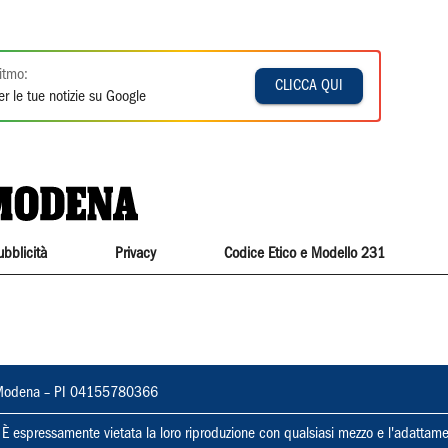
itmo:
CLICCA QUI
r le tue notizie su Google
ubblicità
Privacy
Codice Etico e Modello 231
22, Modena – PI 04155780366
ti. È espressamente vietata la loro riproduzione con qualsiasi mezzo e l'adattame