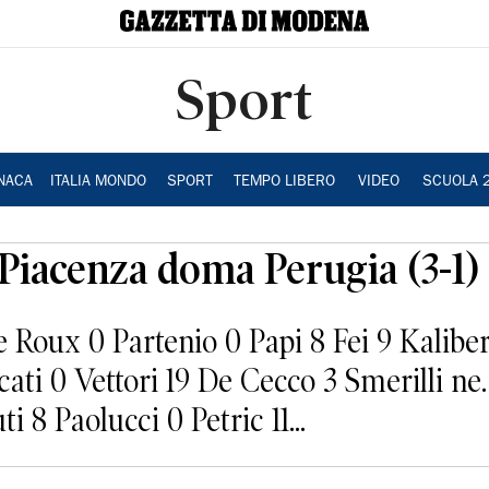
Sport
NACA
ITALIA MONDO
SPORT
TEMPO LIBERO
VIDEO
SCUOLA 
a Piacenza doma Perugia (3-1)
ux 0 Partenio 0 Papi 8 Fei 9 Kaliber
ati 0 Vettori 19 De Cecco 3 Smerilli ne.
 Paolucci 0 Petric 11...