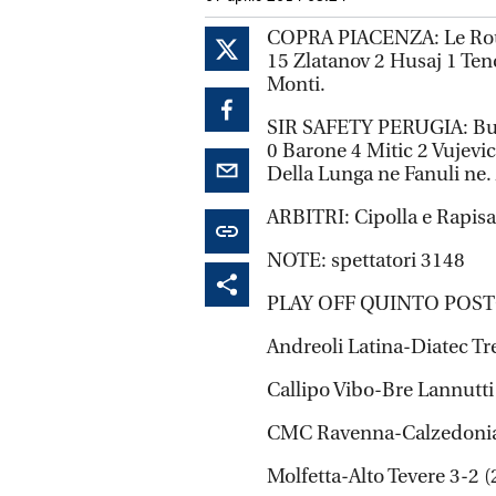
COPRA PIACENZA: Le Roux 
15 Zlatanov 2 Husaj 1 Tenc
Monti.
SIR SAFETY PERUGIA: Buti 
0 Barone 4 Mitic 2 Vujevi
Della Lunga ne Fanuli ne. 
ARBITRI: Cipolla e Rapis
NOTE: spettatori 3148
PLAY OFF QUINTO POS
Andreoli Latina-Diatec Tr
Callipo Vibo-Bre Lannutt
CMC Ravenna-Calzedonia 
Molfetta-Alto Tevere 3-2 