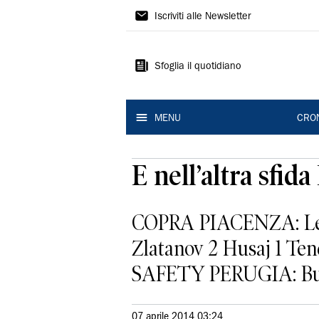
Gazzetta
Iscriviti alle Newsletter
di
Modena
Sfoglia il quotidiano
MENU
CRO
E nell’altra sfid
COPRA PIACENZA: Le Ro
Zlatanov 2 Husaj 1 Tenc
SAFETY PERUGIA: Buti 8
07 aprile 2014 03:24