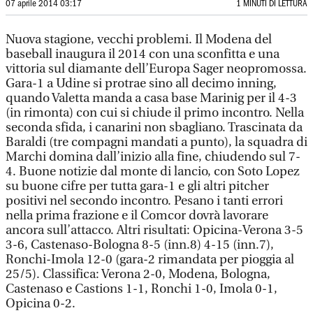
07 aprile 2014 03:17
1 MINUTI DI LETTURA
Nuova stagione, vecchi problemi. Il Modena del
baseball inaugura il 2014 con una sconfitta e una
vittoria sul diamante dell’Europa Sager neopromossa.
Gara-1 a Udine si protrae sino all decimo inning,
quando Valetta manda a casa base Marinig per il 4-3
(in rimonta) con cui si chiude il primo incontro. Nella
seconda sfida, i canarini non sbagliano. Trascinata da
Baraldi (tre compagni mandati a punto), la squadra di
Marchi domina dall’inizio alla fine, chiudendo sul 7-
4. Buone notizie dal monte di lancio, con Soto Lopez
su buone cifre per tutta gara-1 e gli altri pitcher
positivi nel secondo incontro. Pesano i tanti errori
nella prima frazione e il Comcor dovrà lavorare
ancora sull’attacco. Altri risultati: Opicina-Verona 3-5
3-6, Castenaso-Bologna 8-5 (inn.8) 4-15 (inn.7),
Ronchi-Imola 12-0 (gara-2 rimandata per pioggia al
25/5). Classifica: Verona 2-0, Modena, Bologna,
Castenaso e Castions 1-1, Ronchi 1-0, Imola 0-1,
Opicina 0-2.