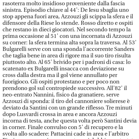
rasoterra molto insidioso proveniente dalla fascia
sinistra. Episodio chiave al 44': De Iesu sbaglia uno
stop appena fuori area, Azzouzi gli scippa la sfera e il
difensore della Riese lo stende. Rosso diretto e ospiti
che restano in dieci giocatori. Nel secondo tempo la
prima occasione al 51' con una incornata di Azzouzi
su corner: la sfera termina alta sopra la traversa. Al 53'
Bulgarelli serve con una sponda l'accorrente Sanders
che taglia bene in area di rigore ma il suo tiro risulta
piuttosto alto. Al 65' brivido per i padroni di casa: lo
scatenato ex Bulgarelli insacca con deviazione su
cross dalla destra ma il gol viene annullato per
fuorigioco. Gli ospiti protestano e per poco non
prendono gol sul contropiede successivo. All'82' il
neo-entrato Nannini, fisico da granatiere, serve
Azzouzi di sponda: il tiro del cannoniere solierese è
deviato da Santini con un grande riflesso. Tre minuti
dopo Lusvardi crossa in area e ancora Azzouzi
incorna di testa, anche questa volta però Santini devia
in corner. Finale convulso con 5’ di recupero e la
svolta allo scadere: Pattacini cade in area e l’arbitro