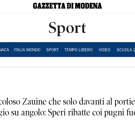
Sport
NACA
ITALIA MONDO
SPORT
TEMPO LIBERO
VIDEO
SCUOLA 
oso Zauine che solo davanti al portiere 
io su angolo: Speri ribatte coi pugni fu