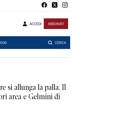
ACCEDI
ABBONATI
2030
CERCA
si allunga la palla. Il
ori area e Gelmini di