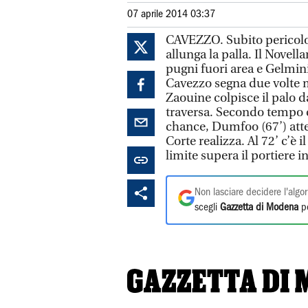
07 aprile 2014 03:37
CAVEZZO. Subito pericolos
allunga la palla. Il Novell
pugni fuori area e Gelmini
Cavezzo segna due volte ma
Zaouine colpisce il palo da
traversa. Secondo tempo 
chance, Dumfoo (67’) atte
Corte realizza. Al 72’ c’è 
limite supera il portiere i
Non lasciare decidere l'algor
scegli
Gazzetta di Modena
pe