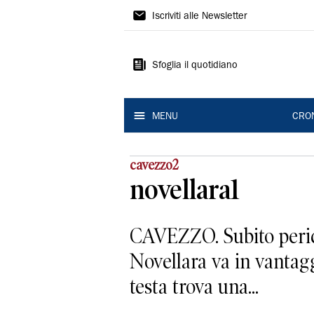
Gazzetta
Iscriviti alle Newsletter
di
Modena
Sfoglia il quotidiano
MENU
CRO
cavezzo2
novellara1
CAVEZZO. Subito pericol
Novellara va in vantagg
testa trova una...