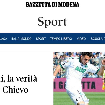
Sport
NACA
ITALIA MONDO
SPORT
TEMPO LIBERO
VIDEO
SCUOLA 
, la verità
e Chievo