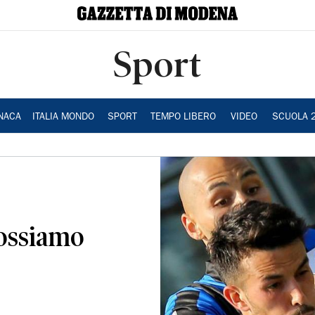
Sport
NACA
ITALIA MONDO
SPORT
TEMPO LIBERO
VIDEO
SCUOLA 
ossiamo