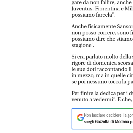
gare da non fallire, anche 
Juventus, Fiorentina e Mi
possiamo farcela”.
Anche fisicamente Sansone
non posso correre, sono fin
possiamo dire che stiamo
stagione”.
Si era parlato molto della
rigore di domenica scors
le sue doti raccontando il
in mezzo, ma in quelle ci
se poi nessuno tocca la pal
Per finire la dedica per i 
venuto a vedermi”. E che,
Non lasciare decidere l'algor
scegli
Gazzetta di Modena
pe