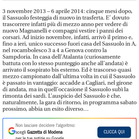
3 novembre 2013 – 6 aprile 2014: cinque mesi dopo,
il Sassuolo festeggia di nuovo in trasferta. E’ dovuto
trascorrere infatti più di mezzo anno per vedere di
nuovo Magnanelli e compagni vestire i panni dei
corsari. Ad inizio novembre, infatti, arrivò il primo e,
fino a ieri, unico successo fuori casa del Sassuolo in A,
nel rocambolesco 3 a 4 a Genova contro la
Sampdoria. In casa dell’Atalanta (curiosamente
battuta con lo stesso punteggio anche all’andata) è
arrivato il sospirato bis esterno. Ed è trascorso quasi
mezzo campionato dall’ultima volta in cui il Sassuolo
è passato in vantaggio: accadde a Cagliari, nel girone
di andata, ma in quell’occasione il Sassuolo subì la
rimonta dei sardi. L’auspicio del Sassuolo è che,
naturalmente, la gara di ritorno, in programma sabato
prossimo, abbia un esito diverso…
Non lasciare decidere l'algoritmo:
CLICCA QUI
scegli
Gazzetta di Modena
per le tue notizie su Google