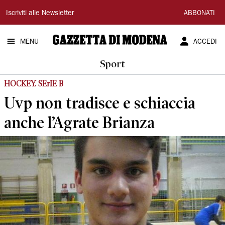
Gazzetta
Iscriviti alle Newsletter
ABBONATI
di
MENU
ACCEDI
Modena
Sport
HOCKEY. SErIE B
Uvp non tradisce e schiaccia
anche l’Agrate Brianza