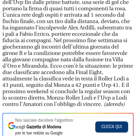
dell’Uvp fin dalle prime battute, una serie di gol che
portano la firma di quasi tutti i componenti la rosa.
L’unica rete degli ospiti è arrivata ad 1 secondo dal
fischio finale, con un tiro dalla distanza, deviato, che
ha ingannato l’incolpevole Alex Ardilli, subentrato tra
i pali a Fabio Errico, portiere eccezionale che da
fiducia ai compagni. Nel prossimo fine settimana si
giocheranno gli incontri dell’ultima giornata del
girone B e la condizione potrebbe essere favorevole
alla giovane compagine nata dalla fusione tra Villa
d’Oro e Mirandola. Ecco com’è la situazione: le prime
due classificate accedono alla Final Eight,
attualmente la classifica vede in testa il Roller Lodi a
43 punti, seguito dal Monza a 42 punti e Uvp 41. E il
prossimo weekend si conclude la regular season con
lo scontro diretto, Monza-Roller Lodi e l’Uvp a Lodi
contro l’Amatori con l’obbligo di vincere.
(alereds)
Non lasciare decidere l'algoritmo:
CLICCA QUI
scegli
Gazzetta di Modena
per le tue notizie su Google