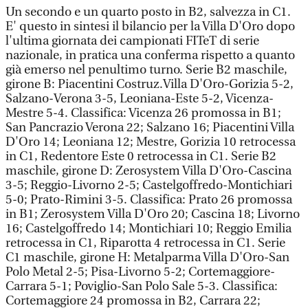
Un secondo e un quarto posto in B2, salvezza in C1.
E' questo in sintesi il bilancio per la Villa D'Oro dopo
l'ultima giornata dei campionati FITeT di serie
nazionale, in pratica una conferma rispetto a quanto
già emerso nel penultimo turno. Serie B2 maschile,
girone B: Piacentini Costruz.Villa D'Oro-Gorizia 5-2,
Salzano-Verona 3-5, Leoniana-Este 5-2, Vicenza-
Mestre 5-4. Classifica: Vicenza 26 promossa in B1;
San Pancrazio Verona 22; Salzano 16; Piacentini Villa
D'Oro 14; Leoniana 12; Mestre, Gorizia 10 retrocessa
in C1, Redentore Este 0 retrocessa in C1. Serie B2
maschile, girone D: Zerosystem Villa D'Oro-Cascina
3-5; Reggio-Livorno 2-5; Castelgoffredo-Montichiari
5-0; Prato-Rimini 3-5. Classifica: Prato 26 promossa
in B1; Zerosystem Villa D'Oro 20; Cascina 18; Livorno
16; Castelgoffredo 14; Montichiari 10; Reggio Emilia
retrocessa in C1, Riparotta 4 retrocessa in C1. Serie
C1 maschile, girone H: Metalparma Villa D'Oro-San
Polo Metal 2-5; Pisa-Livorno 5-2; Cortemaggiore-
Carrara 5-1; Poviglio-San Polo Sale 5-3. Classifica:
Cortemaggiore 24 promossa in B2, Carrara 22;