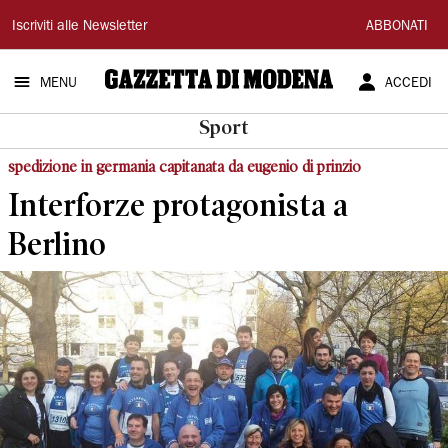
Gazzetta
Iscriviti alle Newsletter
ABBONATI
di
MENU
ACCEDI
Modena
Sport
spedizione in germania capitanata da eugenio di prinzio
Interforze protagonista a
Berlino