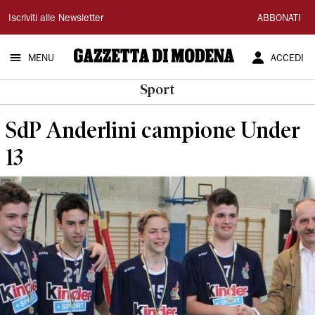
Gazzetta
Iscriviti alle Newsletter
ABBONATI
di
MENU
ACCEDI
Modena
Sport
SdP Anderlini campione Under
13