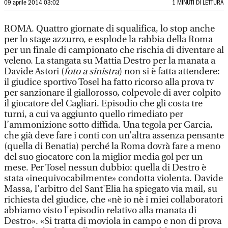
09 aprile 2014 03:02
1 MINUTI DI LETTURA
ROMA. Quattro giornate di squalifica, lo stop anche
per lo stage azzurro, e esplode la rabbia della Roma
per un finale di campionato che rischia di diventare al
veleno. La stangata su Mattia Destro per la manata a
Davide Astori (
foto a sinistra
) non si è fatta attendere:
il giudice sportivo Tosel ha fatto ricorso alla prova tv
per sanzionare il giallorosso, colpevole di aver colpito
il giocatore del Cagliari. Episodio che gli costa tre
turni, a cui va aggiunto quello rimediato per
l’ammonizione sotto diffida. Una tegola per Garcia,
che già deve fare i conti con un’altra assenza pensante
(quella di Benatia) perché la Roma dovrà fare a meno
del suo giocatore con la miglior media gol per un
mese. Per Tosel nessun dubbio: quella di Destro è
stata «inequivocabilmente» condotta violenta. Davide
Massa, l’arbitro del Sant'Elia ha spiegato via mail, su
richiesta del giudice, che «nè io nè i miei collaboratori
abbiamo visto l'episodio relativo alla manata di
Destro». «Si tratta di moviola in campo e non di prova