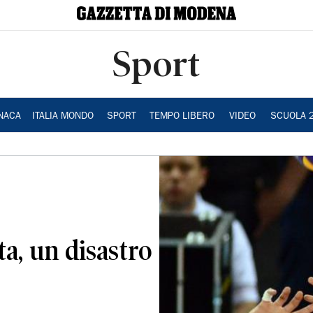
Sport
NACA
ITALIA MONDO
SPORT
TEMPO LIBERO
VIDEO
SCUOLA 
a, un disastro