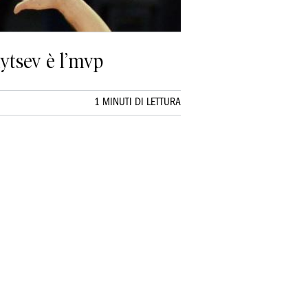
aytsev è l’mvp
1 MINUTI DI LETTURA