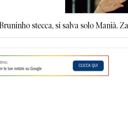
Bruninho stecca, si salva solo Manià. Z
itmo:
CLICCA QUI
r le tue notizie su Google