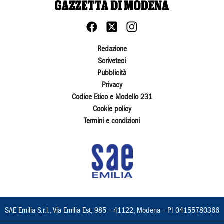
Redazione
Scriveteci
Pubblicità
Privacy
Codice Etico e Modello 231
Cookie policy
Termini e condizioni
SAE Emilia S.r.l., Via Emilia Est, 985 – 41122, Modena – PI 04155780366