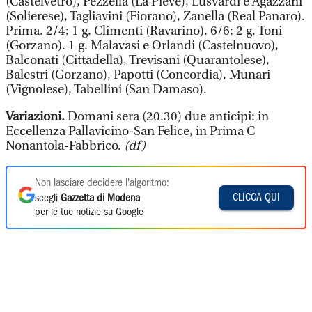
(Castelvetro), Pezzella (La Pieve), Lusvardi e Agazzani
(Solierese), Tagliavini (Fiorano), Zanella (Real Panaro).
Prima. 2/4: 1 g. Climenti (Ravarino). 6/6: 2 g. Toni
(Gorzano). 1 g. Malavasi e Orlandi (Castelnuovo),
Balconati (Cittadella), Trevisani (Quarantolese),
Balestri (Gorzano), Papotti (Concordia), Munari
(Vignolese), Tabellini (San Damaso).
Variazioni.
Domani sera (20.30) due anticipi: in
Eccellenza Pallavicino-San Felice, in Prima C
Nonantola-Fabbrico.
(df)
Non lasciare decidere l'algoritmo:
CLICCA QUI
scegli
Gazzetta di Modena
per le tue notizie su Google