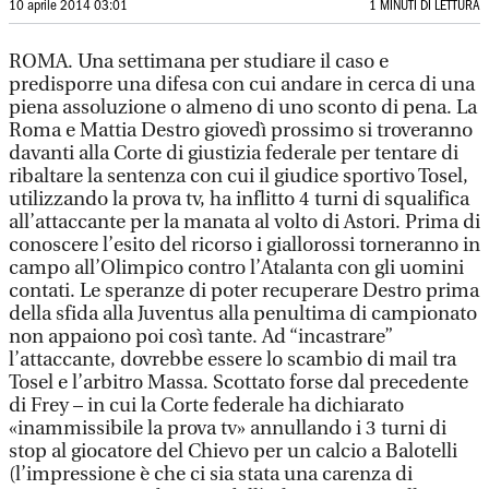
10 aprile 2014 03:01
1 MINUTI DI LETTURA
ROMA. Una settimana per studiare il caso e
predisporre una difesa con cui andare in cerca di una
piena assoluzione o almeno di uno sconto di pena. La
Roma e Mattia Destro giovedì prossimo si troveranno
davanti alla Corte di giustizia federale per tentare di
ribaltare la sentenza con cui il giudice sportivo Tosel,
utilizzando la prova tv, ha inflitto 4 turni di squalifica
all’attaccante per la manata al volto di Astori. Prima di
conoscere l’esito del ricorso i giallorossi torneranno in
campo all’Olimpico contro l’Atalanta con gli uomini
contati. Le speranze di poter recuperare Destro prima
della sfida alla Juventus alla penultima di campionato
non appaiono poi così tante. Ad “incastrare”
l’attaccante, dovrebbe essere lo scambio di mail tra
Tosel e l’arbitro Massa. Scottato forse dal precedente
di Frey – in cui la Corte federale ha dichiarato
«inammissibile la prova tv» annullando i 3 turni di
stop al giocatore del Chievo per un calcio a Balotelli
(l’impressione è che ci sia stata una carenza di