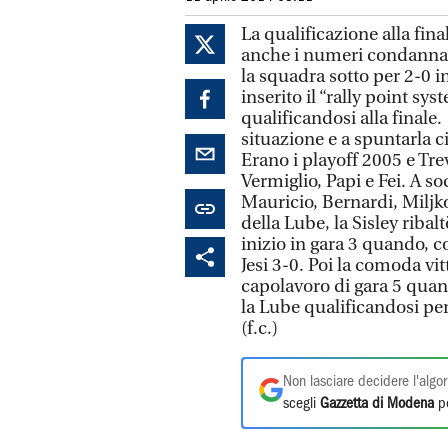
La qualificazione alla fi
anche i numeri condannan
la squadra sotto per 2-0 i
inserito il “rally point syst
qualificandosi alla finale.
situazione e a spuntarla ci
Erano i playoff 2005 e Tre
Vermiglio, Papi e Fei. A 
Mauricio, Bernardi, Miljk
della Lube, la Sisley ribalt
inizio in gara 3 quando, co
Jesi 3-0. Poi la comoda vitto
capolavoro di gara 5 quand
la Lube qualificandosi per
(f.c.)
Non lasciare decidere l'algor
scegli
Gazzetta di Modena
pe