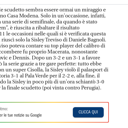
nale scudetto sembra essere ormai un miraggio e
o Casa Modena. Solo in un'occasione, infatti,
n una serie di semifinale, da quando è stato
em”, è riuscita a ribaltare il risultato
 11 le occasioni nelle quali si è verificata questa
 riuscì solo la Sisley Treviso di Daniele Bagnoli.
viso poteva contare su top player del calibro di
soccombere fu proprio Macerata, nonostante
ovic e Dennis. Dopo un 3-2 e un 3-1 a favore
ò la serie grazie a tre gare perfette: tutto ebbe
n un super Cisolla, la Sisley violò il palasport di
ria 3-1 al Pala Verde per il 2-2 e, alla fine, il
o la Sisley in poco più di un'ora schiantò 3-0
 la finale scudetto (poi vinta contro Perugia).
itmo:
CLICCA QUI
r le tue notizie su Google