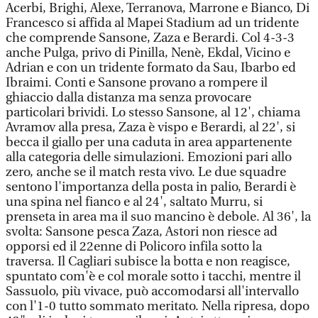
Acerbi, Brighi, Alexe, Terranova, Marrone e Bianco, Di
Francesco si affida al Mapei Stadium ad un tridente
che comprende Sansone, Zaza e Berardi. Col 4-3-3
anche Pulga, privo di Pinilla, Nenè, Ekdal, Vicino e
Adrian e con un tridente formato da Sau, Ibarbo ed
Ibraimi. Conti e Sansone provano a rompere il
ghiaccio dalla distanza ma senza provocare
particolari brividi. Lo stesso Sansone, al 12', chiama
Avramov alla presa, Zaza è vispo e Berardi, al 22', si
becca il giallo per una caduta in area appartenente
alla categoria delle simulazioni. Emozioni pari allo
zero, anche se il match resta vivo. Le due squadre
sentono l'importanza della posta in palio, Berardi è
una spina nel fianco e al 24', saltato Murru, si
prenseta in area ma il suo mancino è debole. Al 36', la
svolta: Sansone pesca Zaza, Astori non riesce ad
opporsi ed il 22enne di Policoro infila sotto la
traversa. Il Cagliari subisce la botta e non reagisce,
spuntato com'è e col morale sotto i tacchi, mentre il
Sassuolo, più vivace, può accomodarsi all'intervallo
con l'1-0 tutto sommato meritato. Nella ripresa, dopo