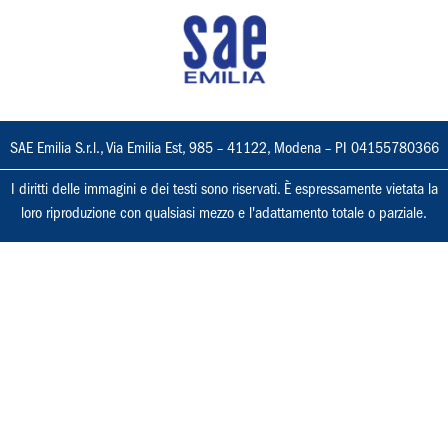
SAE Emilia S.r.l., Via Emilia Est, 985 – 41122, Modena – PI 04155780366
I diritti delle immagini e dei testi sono riservati. È espressamente vietata la
loro riproduzione con qualsiasi mezzo e l'adattamento totale o parziale.