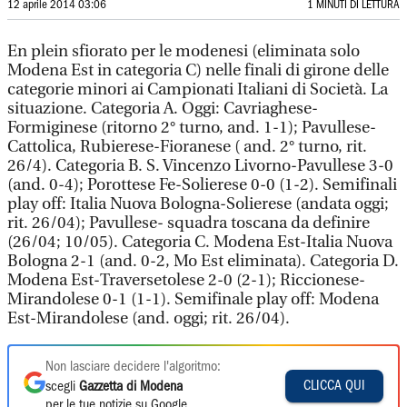
12 aprile 2014 03:06
1 MINUTI DI LETTURA
En plein sfiorato per le modenesi (eliminata solo
Modena Est in categoria C) nelle finali di girone delle
categorie minori ai Campionati Italiani di Società. La
situazione. Categoria A. Oggi: Cavriaghese-
Formiginese (ritorno 2° turno, and. 1-1); Pavullese-
Cattolica, Rubierese-Fioranese ( and. 2° turno, rit.
26/4). Categoria B. S. Vincenzo Livorno-Pavullese 3-0
(and. 0-4); Porottese Fe-Solierese 0-0 (1-2). Semifinali
play off: Italia Nuova Bologna-Solierese (andata oggi;
rit. 26/04); Pavullese- squadra toscana da definire
(26/04; 10/05). Categoria C. Modena Est-Italia Nuova
Bologna 2-1 (and. 0-2, Mo Est eliminata). Categoria D.
Modena Est-Traversetolese 2-0 (2-1); Riccionese-
Mirandolese 0-1 (1-1). Semifinale play off: Modena
Est-Mirandolese (and. oggi; rit. 26/04).
Non lasciare decidere l'algoritmo:
CLICCA QUI
scegli
Gazzetta di Modena
per le tue notizie su Google