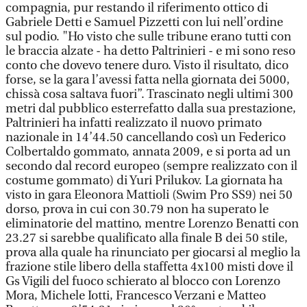
compagnia, pur restando il riferimento ottico di
Gabriele Detti e Samuel Pizzetti con lui nell’ordine
sul podio. "Ho visto che sulle tribune erano tutti con
le braccia alzate - ha detto Paltrinieri - e mi sono reso
conto che dovevo tenere duro. Visto il risultato, dico
forse, se la gara l’avessi fatta nella giornata dei 5000,
chissà cosa saltava fuori”. Trascinato negli ultimi 300
metri dal pubblico esterrefatto dalla sua prestazione,
Paltrinieri ha infatti realizzato il nuovo primato
nazionale in 14’44.50 cancellando così un Federico
Colbertaldo gommato, annata 2009, e si porta ad un
secondo dal record europeo (sempre realizzato con il
costume gommato) di Yuri Prilukov. La giornata ha
visto in gara Eleonora Mattioli (Swim Pro SS9) nei 50
dorso, prova in cui con 30.79 non ha superato le
eliminatorie del mattino, mentre Lorenzo Benatti con
23.27 si sarebbe qualificato alla finale B dei 50 stile,
prova alla quale ha rinunciato per giocarsi al meglio la
frazione stile libero della staffetta 4x100 misti dove il
Gs Vigili del fuoco schierato al blocco con Lorenzo
Mora, Michele Iotti, Francesco Verzani e Matteo