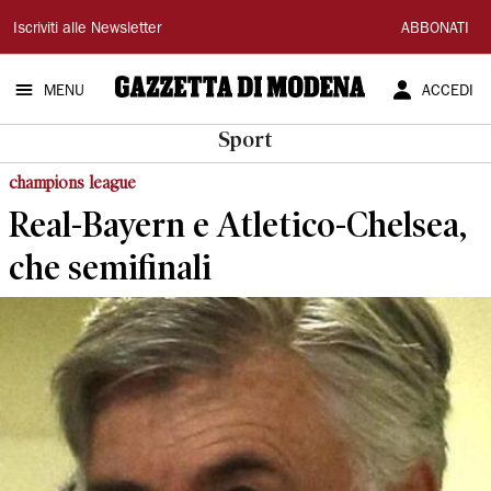
Gazzetta
Iscriviti alle Newsletter
ABBONATI
di
MENU
ACCEDI
Modena
Sport
champions league
Real-Bayern e Atletico-Chelsea,
che semifinali