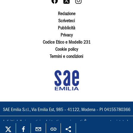
Redazione
Scriveteci
Pubblicità
Privacy
Codice Etico e Modello 231
Cookie policy
Termini e condizioni
SAE Emilia S.r.l., Via Emilia Est, 985 – 41122, Modena – PI 04155780366
I diritti delle immagini e dei testi sono riservati. È espressamente vietata la
loro riproduzione con qualsiasi mezzo e l'adattamento totale o parziale.