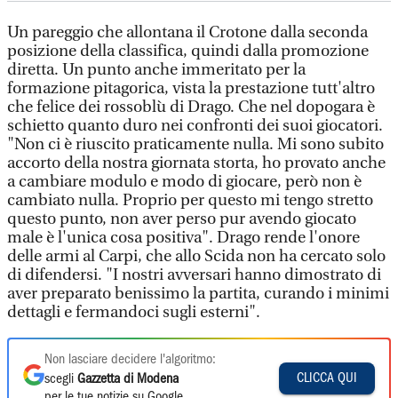
Un pareggio che allontana il Crotone dalla seconda
posizione della classifica, quindi dalla promozione
diretta. Un punto anche immeritato per la
formazione pitagorica, vista la prestazione tutt'altro
che felice dei rossoblù di Drago. Che nel dopogara è
schietto quanto duro nei confronti dei suoi giocatori.
"Non ci è riuscito praticamente nulla. Mi sono subito
accorto della nostra giornata storta, ho provato anche
a cambiare modulo e modo di giocare, però non è
cambiato nulla. Proprio per questo mi tengo stretto
questo punto, non aver perso pur avendo giocato
male è l'unica cosa positiva". Drago rende l'onore
delle armi al Carpi, che allo Scida non ha cercato solo
di difendersi. "I nostri avversari hanno dimostrato di
aver preparato benissimo la partita, curando i minimi
dettagli e fermandoci sugli esterni".
Non lasciare decidere l'algoritmo:
CLICCA QUI
scegli
Gazzetta di Modena
per le tue notizie su Google