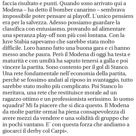
faccia risultato e punti. Quando sono arrivato qui a
Modena – ha detto il bomber canarino – sembrava
impossibile poter pensare ai playoff. L'unico pensiero
era per la salvezza. Adesso possiamo guardare la
classifica con entusiasmo, provando ad alimentare
una speranza play-off non più così lontana. Con la
Juve Stabia sapevamo che sarebbe stata molto
difficile. Loro hanno fatto una buona gara e ci hanno
messo anche paura. Però il Modena di oggi ha testa e
maturità e con umiltà ha saputo tenersi a galla e poi
vincere la partita. Sono contento per il gol di Stanco.
Una rete fondamentale nell'economia della partita,
perchè se fossimo andati al riposo in svantaggio, tutto
sarebbe stato molto più complicato. Poi Stanco lo
meritava, una rete che restituisce morale ad un
ragazzo ottimo e un professionista serissimo. Io uomo
squadra? Mi fa piacere che si dica questo. Il Modena
da molte partite ormai ha piena consapevolezza di
avere mezzi da vendere e una solidità di gruppo che
in pochi vantano. E' con questa forza che andiamo a
giocarci il derby col Carpi».