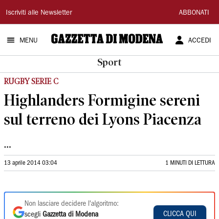
Gazzetta
Iscriviti alle Newsletter
ABBONATI
di
MENU
ACCEDI
Modena
Sport
RUGBY SERIE C
Highlanders Formigine sereni
sul terreno dei Lyons Piacenza
...
13 aprile 2014 03:04
1 MINUTI DI LETTURA
Non lasciare decidere l'algoritmo:
CLICCA QUI
scegli
Gazzetta di Modena