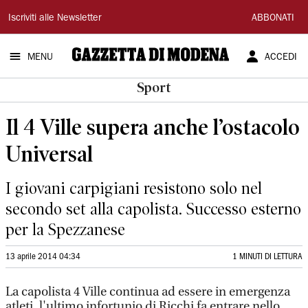
Gazzetta
Iscriviti alle Newsletter
ABBONATI
di
MENU
ACCEDI
Modena
Sport
Il 4 Ville supera anche l’ostacolo
Universal
I giovani carpigiani resistono solo nel
secondo set alla capolista. Successo esterno
per la Spezzanese
13 aprile 2014 04:34
1 MINUTI DI LETTURA
La capolista 4 Ville continua ad essere in emergenza
atleti, l'ultimo infortunio di Ricchi fa entrare nello