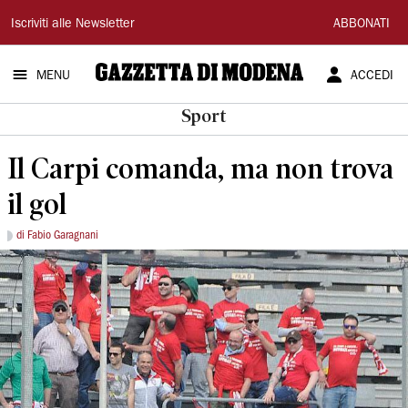
Gazzetta
Iscriviti alle Newsletter
ABBONATI
di
MENU
ACCEDI
Modena
Sport
Il Carpi comanda, ma non trova
il gol
di Fabio Garagnani