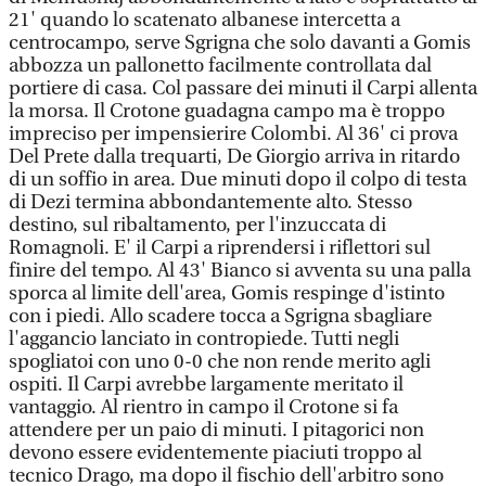
21' quando lo scatenato albanese intercetta a
centrocampo, serve Sgrigna che solo davanti a Gomis
abbozza un pallonetto facilmente controllata dal
portiere di casa. Col passare dei minuti il Carpi allenta
la morsa. Il Crotone guadagna campo ma è troppo
impreciso per impensierire Colombi. Al 36' ci prova
Del Prete dalla trequarti, De Giorgio arriva in ritardo
di un soffio in area. Due minuti dopo il colpo di testa
di Dezi termina abbondantemente alto. Stesso
destino, sul ribaltamento, per l'inzuccata di
Romagnoli. E' il Carpi a riprendersi i riflettori sul
finire del tempo. Al 43' Bianco si avventa su una palla
sporca al limite dell'area, Gomis respinge d'istinto
con i piedi. Allo scadere tocca a Sgrigna sbagliare
l'aggancio lanciato in contropiede. Tutti negli
spogliatoi con uno 0-0 che non rende merito agli
ospiti. Il Carpi avrebbe largamente meritato il
vantaggio. Al rientro in campo il Crotone si fa
attendere per un paio di minuti. I pitagorici non
devono essere evidentemente piaciuti troppo al
tecnico Drago, ma dopo il fischio dell'arbitro sono