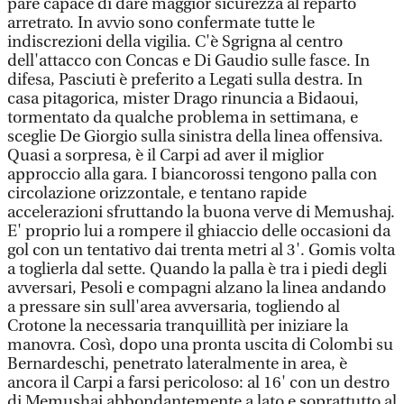
pare capace di dare maggior sicurezza al reparto
arretrato. In avvio sono confermate tutte le
indiscrezioni della vigilia. C'è Sgrigna al centro
dell'attacco con Concas e Di Gaudio sulle fasce. In
difesa, Pasciuti è preferito a Legati sulla destra. In
casa pitagorica, mister Drago rinuncia a Bidaoui,
tormentato da qualche problema in settimana, e
sceglie De Giorgio sulla sinistra della linea offensiva.
Quasi a sorpresa, è il Carpi ad aver il miglior
approccio alla gara. I biancorossi tengono palla con
circolazione orizzontale, e tentano rapide
accelerazioni sfruttando la buona verve di Memushaj.
E' proprio lui a rompere il ghiaccio delle occasioni da
gol con un tentativo dai trenta metri al 3'. Gomis volta
a toglierla dal sette. Quando la palla è tra i piedi degli
avversari, Pesoli e compagni alzano la linea andando
a pressare sin sull'area avversaria, togliendo al
Crotone la necessaria tranquillità per iniziare la
manovra. Così, dopo una pronta uscita di Colombi su
Bernardeschi, penetrato lateralmente in area, è
ancora il Carpi a farsi pericoloso: al 16' con un destro
di Memushaj abbondantemente a lato e soprattutto al