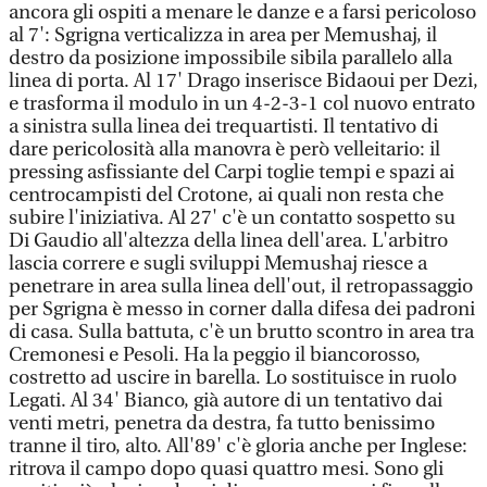
ancora gli ospiti a menare le danze e a farsi pericoloso
al 7': Sgrigna verticalizza in area per Memushaj, il
destro da posizione impossibile sibila parallelo alla
linea di porta. Al 17' Drago inserisce Bidaoui per Dezi,
e trasforma il modulo in un 4-2-3-1 col nuovo entrato
a sinistra sulla linea dei trequartisti. Il tentativo di
dare pericolosità alla manovra è però velleitario: il
pressing asfissiante del Carpi toglie tempi e spazi ai
centrocampisti del Crotone, ai quali non resta che
subire l'iniziativa. Al 27' c'è un contatto sospetto su
Di Gaudio all'altezza della linea dell'area. L'arbitro
lascia correre e sugli sviluppi Memushaj riesce a
penetrare in area sulla linea dell'out, il retropassaggio
per Sgrigna è messo in corner dalla difesa dei padroni
di casa. Sulla battuta, c'è un brutto scontro in area tra
Cremonesi e Pesoli. Ha la peggio il biancorosso,
costretto ad uscire in barella. Lo sostituisce in ruolo
Legati. Al 34' Bianco, già autore di un tentativo dai
venti metri, penetra da destra, fa tutto benissimo
tranne il tiro, alto. All'89' c'è gloria anche per Inglese:
ritrova il campo dopo quasi quattro mesi. Sono gli