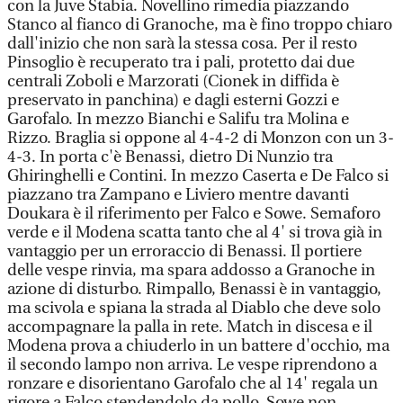
con la Juve Stabia. Novellino rimedia piazzando
Stanco al fianco di Granoche, ma è fino troppo chiaro
dall'inizio che non sarà la stessa cosa. Per il resto
Pinsoglio è recuperato tra i pali, protetto dai due
centrali Zoboli e Marzorati (Cionek in diffida è
preservato in panchina) e dagli esterni Gozzi e
Garofalo. In mezzo Bianchi e Salifu tra Molina e
Rizzo. Braglia si oppone al 4-4-2 di Monzon con un 3-
4-3. In porta c'è Benassi, dietro Di Nunzio tra
Ghiringhelli e Contini. In mezzo Caserta e De Falco si
piazzano tra Zampano e Liviero mentre davanti
Doukara è il riferimento per Falco e Sowe. Semaforo
verde e il Modena scatta tanto che al 4' si trova già in
vantaggio per un erroraccio di Benassi. Il portiere
delle vespe rinvia, ma spara addosso a Granoche in
azione di disturbo. Rimpallo, Benassi è in vantaggio,
ma scivola e spiana la strada al Diablo che deve solo
accompagnare la palla in rete. Match in discesa e il
Modena prova a chiuderlo in un battere d'occhio, ma
il secondo lampo non arriva. Le vespe riprendono a
ronzare e disorientano Garofalo che al 14' regala un
rigore a Falco stendendolo da pollo. Sowe non