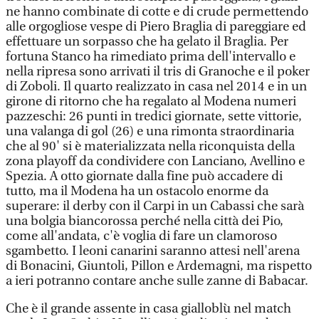
ne hanno combinate di cotte e di crude permettendo
alle orgogliose vespe di Piero Braglia di pareggiare ed
effettuare un sorpasso che ha gelato il Braglia. Per
fortuna Stanco ha rimediato prima dell'intervallo e
nella ripresa sono arrivati il tris di Granoche e il poker
di Zoboli. Il quarto realizzato in casa nel 2014 e in un
girone di ritorno che ha regalato al Modena numeri
pazzeschi: 26 punti in tredici giornate, sette vittorie,
una valanga di gol (26) e una rimonta straordinaria
che al 90' si è materializzata nella riconquista della
zona playoff da condividere con Lanciano, Avellino e
Spezia. A otto giornate dalla fine può accadere di
tutto, ma il Modena ha un ostacolo enorme da
superare: il derby con il Carpi in un Cabassi che sarà
una bolgia biancorossa perché nella città dei Pio,
come all'andata, c'è voglia di fare un clamoroso
sgambetto. I leoni canarini saranno attesi nell'arena
di Bonacini, Giuntoli, Pillon e Ardemagni, ma rispetto
a ieri potranno contare anche sulle zanne di Babacar.
Che è il grande assente in casa gialloblù nel match