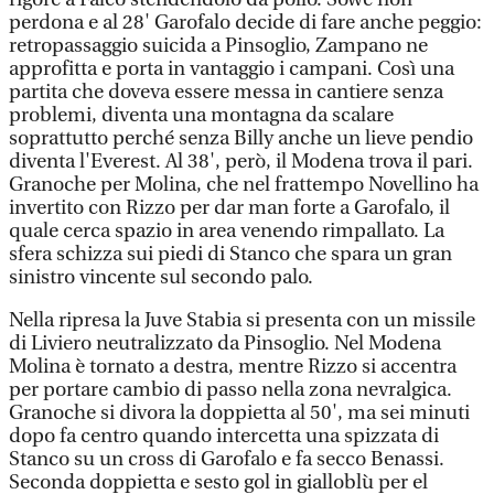
perdona e al 28' Garofalo decide di fare anche peggio:
retropassaggio suicida a Pinsoglio, Zampano ne
approfitta e porta in vantaggio i campani. Così una
partita che doveva essere messa in cantiere senza
problemi, diventa una montagna da scalare
soprattutto perché senza Billy anche un lieve pendio
diventa l'Everest. Al 38', però, il Modena trova il pari.
Granoche per Molina, che nel frattempo Novellino ha
invertito con Rizzo per dar man forte a Garofalo, il
quale cerca spazio in area venendo rimpallato. La
sfera schizza sui piedi di Stanco che spara un gran
sinistro vincente sul secondo palo.
Nella ripresa la Juve Stabia si presenta con un missile
di Liviero neutralizzato da Pinsoglio. Nel Modena
Molina è tornato a destra, mentre Rizzo si accentra
per portare cambio di passo nella zona nevralgica.
Granoche si divora la doppietta al 50', ma sei minuti
dopo fa centro quando intercetta una spizzata di
Stanco su un cross di Garofalo e fa secco Benassi.
Seconda doppietta e sesto gol in gialloblù per el