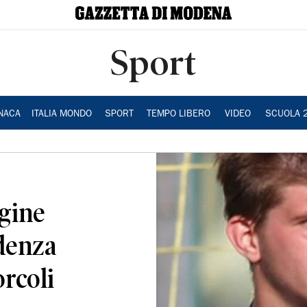
Sport
NACA
ITALIA MONDO
SPORT
TEMPO LIBERO
VIDEO
SCUOLA 
igine
idenza
orcoli