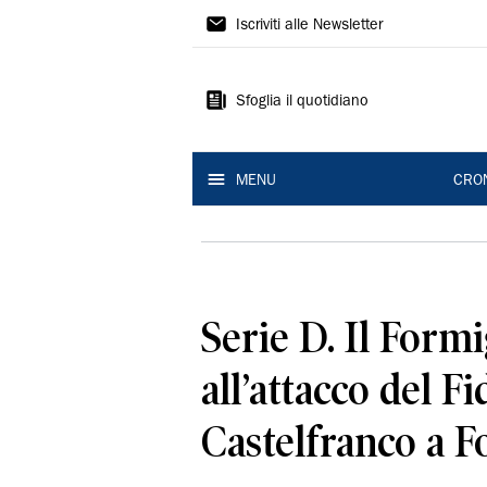
Gazzetta
Iscriviti alle Newsletter
di
Modena
Sfoglia il quotidiano
MENU
CRO
Serie D. Il Form
all’attacco del F
Castelfranco a F