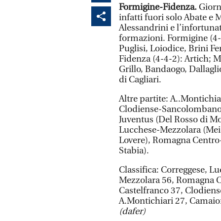
Formigine-Fidenza.
Giorna
infatti fuori solo Abate e 
Alessandrini e l’infortuna
formazioni. Formigine (4-3
Puglisi, Loiodice, Brini Fer
Fidenza (4-4-2): Artich; M
Grillo, Bandaogo, Dallaglio
di Cagliari.
Altre partite: A..Montich
Clodiense-Sancolombano (
Juventus (Del Rosso di Mo
Lucchese-Mezzolara (Mei 
Lovere), Romagna Centro
Stabia).
Classifica: Correggese, Lu
Mezzolara 56, Romagna C
Castelfranco 37, Clodien
A.Montichiari 27, Camaiore
(dafer)