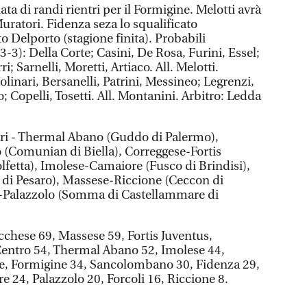
ta di randi rientri per il Formigine. Melotti avrà
Muratori. Fidenza seza lo squalificato
to Delporto (stagione finita). Probabili
-3): Della Corte; Casini, De Rosa, Furini, Essel;
ri; Sarnelli, Moretti, Artiaco. All. Melotti.
olinari, Bersanelli, Patrini, Messineo; Legrenzi,
; Copelli, Tosetti. All. Montanini. Arbitro: Ledda
iari - Thermal Abano (Guddo di Palermo),
Comunian di Biella), Correggese-Fortis
lfetta), Imolese-Camaiore (Fusco di Brindisi),
di Pesaro), Massese-Riccione (Ceccon di
-Palazzolo (Somma di Castellammare di
cchese 69, Massese 59, Fortis Juventus,
entro 54, Thermal Abano 52, Imolese 44,
se, Formigine 34, Sancolombano 30, Fidenza 29,
 24, Palazzolo 20, Forcoli 16, Riccione 8.