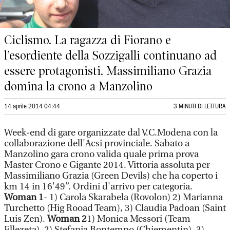
Ciclismo. La ragazza di Fiorano e
l’esordiente della Sozzigalli continuano ad
essere protagonisti. Massimiliano Grazia
domina la crono a Manzolino
14 aprile 2014 04:44
3 MINUTI DI LETTURA
Week-end di gare organizzate dal V.C.Modena con la
collaborazione dell'Acsi provinciale. Sabato a
Manzolino gara crono valida quale prima prova
Master Crono e Gigante 2014. Vittoria assoluta per
Massimiliano Grazia (Green Devils) che ha coperto i
km 14 in 16'49”. Ordini d'arrivo per categoria.
Woman 1
- 1) Carola Skarabela (Rovolon) 2) Marianna
Turchetto (Hig Rooad Team), 3) Claudia Padoan (Saint
Luis Zen).
Woman 2
1) Monica Messori (Team
Ellezeta), 2) Stefania Bontempo (Chiementin), 3)