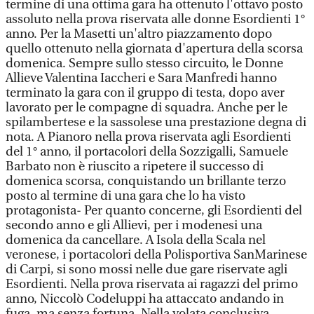
termine di una ottima gara ha ottenuto l'ottavo posto
assoluto nella prova riservata alle donne Esordienti 1°
anno. Per la Masetti un'altro piazzamento dopo
quello ottenuto nella giornata d'apertura della scorsa
domenica. Sempre sullo stesso circuito, le Donne
Allieve Valentina Iaccheri e Sara Manfredi hanno
terminato la gara con il gruppo di testa, dopo aver
lavorato per le compagne di squadra. Anche per le
spilambertese e la sassolese una prestazione degna di
nota. A Pianoro nella prova riservata agli Esordienti
del 1° anno, il portacolori della Sozzigalli, Samuele
Barbato non è riuscito a ripetere il successo di
domenica scorsa, conquistando un brillante terzo
posto al termine di una gara che lo ha visto
protagonista- Per quanto concerne, gli Esordienti del
secondo anno e gli Allievi, per i modenesi una
domenica da cancellare. A Isola della Scala nel
veronese, i portacolori della Polisportiva SanMarinese
di Carpi, si sono mossi nelle due gare riservate agli
Esordienti. Nella prova riservata ai ragazzi del primo
anno, Niccolò Codeluppi ha attaccato andando in
fuga, ma senza fortuna. Nella volata conclusiva