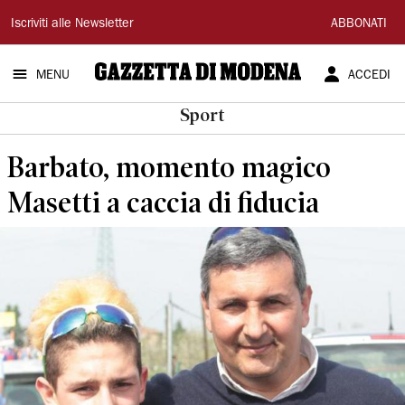
Gazzetta
Iscriviti alle Newsletter
ABBONATI
di
MENU
ACCEDI
Modena
Sport
Barbato, momento magico
Masetti a caccia di fiducia