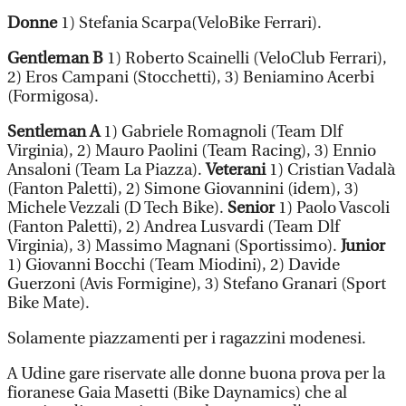
Donne
1) Stefania Scarpa(VeloBike Ferrari).
Gentleman B
1) Roberto Scainelli (VeloClub Ferrari),
2) Eros Campani (Stocchetti), 3) Beniamino Acerbi
(Formigosa).
Sentleman A
1) Gabriele Romagnoli (Team Dlf
Virginia), 2) Mauro Paolini (Team Racing), 3) Ennio
Ansaloni (Team La Piazza).
Veterani
1) Cristian Vadalà
(Fanton Paletti), 2) Simone Giovannini (idem), 3)
Michele Vezzali (D Tech Bike).
Senior
1) Paolo Vascoli
(Fanton Paletti), 2) Andrea Lusvardi (Team Dlf
Virginia), 3) Massimo Magnani (Sportissimo).
Junior
1) Giovanni Bocchi (Team Miodini), 2) Davide
Guerzoni (Avis Formigine), 3) Stefano Granari (Sport
Bike Mate).
Solamente piazzamenti per i ragazzini modenesi.
A Udine gare riservate alle donne buona prova per la
fioranese Gaia Masetti (Bike Daynamics) che al