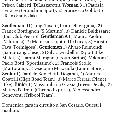
Prisca Calzetti (DiLazzaretti).
Woman 3
1) Patrizia
Ferraresi (Franchini Sport), 2) Francesca Gobbato
(Team Santysiak).
Sentleman B
1) Luigi Tosati (Team Dlf Virginia), 2)
Franco Bordignon (S.Martino), 3) Daniele Baldissarre
(Bici Club Pesaro).
Gentleman A
1) Mauro Paolini
(Valdinoci), 2) Maurizio Gajotti (De Luca), 3) Fausto
Fava (Formigosa).
Gentleman
1) Alvaro Raimondi
(Santarcangiolese), 2) Silvio Gradellini (Sport Bike
Mate), 3) Gianni Maragno (Group Sartori).
Veterani
1)
Paolo Botti (Sportissimo), 2) Francois Scollo
(Martorano), 3) Giacomo Mazzuola (Fanini Store).
Senior
1) Daniele Benedetti (Dogana), 2) Andrea
Goatelli (High Road Team), 3) Marco Ferrari (Planet
Bike).
Junior
1) Massimiliano Grazia (Green Devils), 2)
Matteo Pedretti (Chrono Express), 3) Alessandro
Beneventi (Tribool Team).
Domenica gara in circuito a San Cesario. Questi i
risultati.