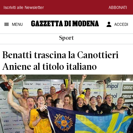
Gazzetta
Iscriviti alle Newsletter
ABBONATI
di
MENU
ACCEDI
Modena
Sport
Benatti trascina la Canottieri
Aniene al titolo italiano