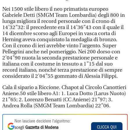
Nei 1500 stile libero il neo primatista europeo
Gabriele Detti (SMGM Team Lombardia) degli 800 in
lunga migliora il record personale con il crono di
14’32”32: il precedente era il 14’36”43 con il quale il
14 dicembre scorso agli Europei in vasca corta di
Herning aveva conquistato la medaglia di bronzo.
Con il crono di ieri avrebbe vinto l’argento. Super
Pellegrini anche nel pomeriggio. Nei 200 dorso con
2’04”90 nuota la seconda prestazione personale e
italiana con il costume in tessuto a 1”15 dal suo
record italiano, nonché terza prestazione di sempre
considerato il 2’04”55 gommato di Alessia Filippi.
Cala il sipario a Riccione. Chapot al Circolo Canottieri
Aniene.50 stile libero A1: 1. Luca Dotto (Larus Nuoto)
21”65; 2. Lorenzo Benatti (CC Aniene) 21”97; 3.
Andrea Rolla (SMGM Team Lombardia) 22”06.
Non lasciare decidere l'algoritmo:
CLICCA QUI
scegli
Gazzetta di Modena