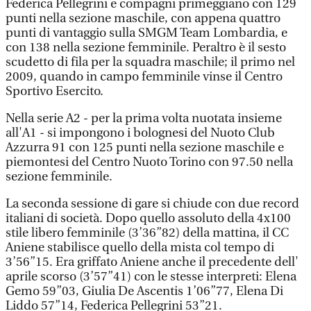
Federica Pellegrini e compagni primeggiano con 129
punti nella sezione maschile, con appena quattro
punti di vantaggio sulla SMGM Team Lombardia, e
con 138 nella sezione femminile. Peraltro è il sesto
scudetto di fila per la squadra maschile; il primo nel
2009, quando in campo femminile vinse il Centro
Sportivo Esercito.
Nella serie A2 - per la prima volta nuotata insieme
all'A1 - si impongono i bolognesi del Nuoto Club
Azzurra 91 con 125 punti nella sezione maschile e
piemontesi del Centro Nuoto Torino con 97.50 nella
sezione femminile.
La seconda sessione di gare si chiude con due record
italiani di società. Dopo quello assoluto della 4x100
stile libero femminile (3’36”82) della mattina, il CC
Aniene stabilisce quello della mista col tempo di
3’56”15. Era griffato Aniene anche il precedente dell'
aprile scorso (3’57”41) con le stesse interpreti: Elena
Gemo 59”03, Giulia De Ascentis 1’06”77, Elena Di
Liddo 57”14, Federica Pellegrini 53”21.