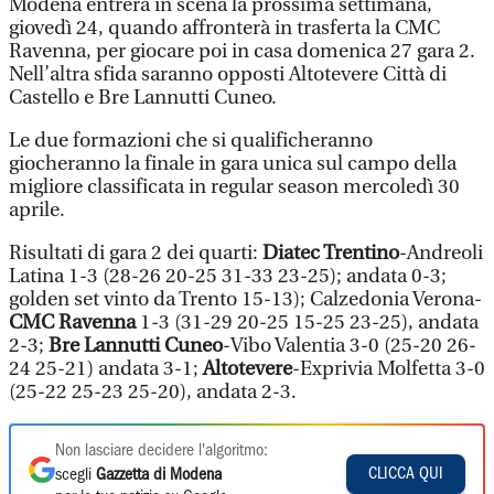
Modena entrerà in scena la prossima settimana,
giovedì 24, quando affronterà in trasferta la CMC
Ravenna, per giocare poi in casa domenica 27 gara 2.
Nell’altra sfida saranno opposti Altotevere Città di
Castello e Bre Lannutti Cuneo.
Le due formazioni che si qualificheranno
giocheranno la finale in gara unica sul campo della
migliore classificata in regular season mercoledì 30
aprile.
Risultati di gara 2 dei quarti:
Diatec Trentino
-Andreoli
Latina 1-3 (28-26 20-25 31-33 23-25); andata 0-3;
golden set vinto da Trento 15-13); Calzedonia Verona-
CMC Ravenna
1-3 (31-29 20-25 15-25 23-25), andata
2-3;
Bre Lannutti Cuneo
-Vibo Valentia 3-0 (25-20 26-
24 25-21) andata 3-1;
Altotevere
-Exprivia Molfetta 3-0
(25-22 25-23 25-20), andata 2-3.
Non lasciare decidere l'algoritmo:
CLICCA QUI
scegli
Gazzetta di Modena