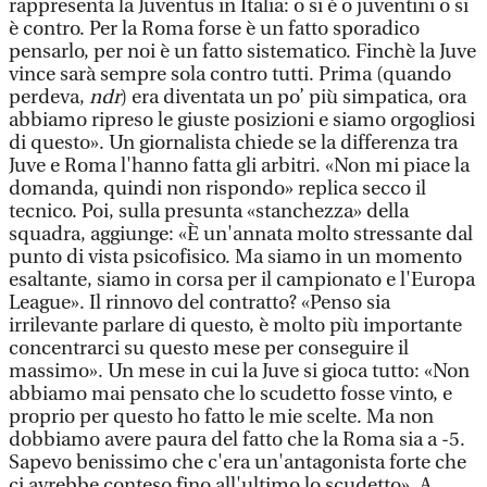
rappresenta la Juventus in Italia: o si è o juventini o si
è contro. Per la Roma forse è un fatto sporadico
pensarlo, per noi è un fatto sistematico. Finchè la Juve
vince sarà sempre sola contro tutti. Prima (quando
perdeva,
ndr
) era diventata un po’ più simpatica, ora
abbiamo ripreso le giuste posizioni e siamo orgogliosi
di questo». Un giornalista chiede se la differenza tra
Juve e Roma l'hanno fatta gli arbitri. «Non mi piace la
domanda, quindi non rispondo» replica secco il
tecnico. Poi, sulla presunta «stanchezza» della
squadra, aggiunge: «È un'annata molto stressante dal
punto di vista psicofisico. Ma siamo in un momento
esaltante, siamo in corsa per il campionato e l'Europa
League». Il rinnovo del contratto? «Penso sia
irrilevante parlare di questo, è molto più importante
concentrarci su questo mese per conseguire il
massimo». Un mese in cui la Juve si gioca tutto: «Non
abbiamo mai pensato che lo scudetto fosse vinto, e
proprio per questo ho fatto le mie scelte. Ma non
dobbiamo avere paura del fatto che la Roma sia a -5.
Sapevo benissimo che c'era un'antagonista forte che
ci avrebbe conteso fino all'ultimo lo scudetto». A