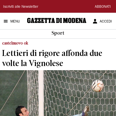
Gazzetta
Iscriviti alle Newsletter
ABBONATI
di
MENU
ACCEDI
Modena
Sport
castelnuovo ok
Lettieri di rigore affonda due
volte la Vignolese